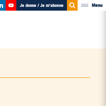
Menu
Je donne / Je m’abonne