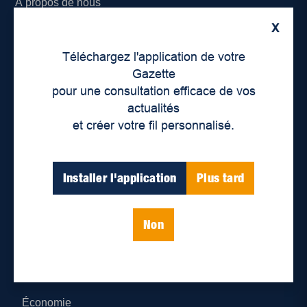
À propos de nous
X
Déontologie et confidentialité
Téléchargez l'application de votre
Devenir partenaire
Gazette
pour une consultation efficace de vos
Lieux de distribution
actualités
et créer votre fil personnalisé.
Nous joindre
Parutions numériques
Installer l'application
Plus tard
Catégories
Non
Actualités
Environnement
Économie