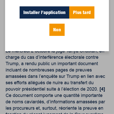
Trump
Installer l'application
Plus tard
Jack Smith est le conseiller spécial nommé en
2022 pour enquêter sur le rôle de Donald Trump
dans l’attaque du Capitol le 6 janvier 2021, et pour
Non
faire la lumière sur sa gestion de cette crise
majeure.
Le mercredi 2 octobre la juge Tanya Chutkan, en
charge du cas d’interférence électorale contre
Trump, a rendu public un important document
incluant de nombreuses pages de preuves
amassées dans l’enquête sur Trump en lien avec
ses efforts allégués de nuire au transfert du
pouvoir présidentiel suite à l’élection de 2020.
[4]
Ce document comporte une quantité importante
de noms caviardés, d’informations amassées par
les procureurs et, surtout, réoriente la preuve en