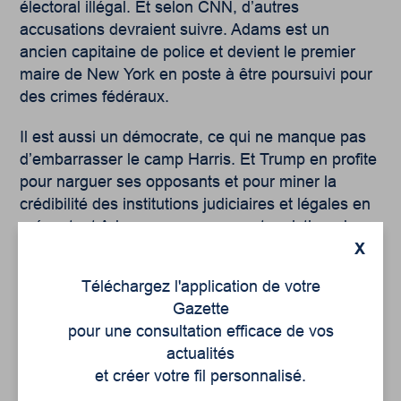
électoral illégal. Et selon CNN, d’autres
accusations devraient suivre. Adams est un
ancien capitaine de police et devient le premier
maire de New York en poste à être poursuivi pour
des crimes fédéraux.
Il est aussi un démocrate, ce qui ne manque pas
d’embarrasser le camp Harris. Et Trump en profite
pour narguer ses opposants et pour miner la
crédibilité des institutions judiciaires et légales en
présentant Adams comme une autre victime des
X
persécutions du Département de la justice. Il a
beau jeu de le faire car sa base électorale, et
Téléchargez l'application de votre
possiblement un peu plus largement, a tendance à
Gazette
perdre confiance dans le système de justice
pour une consultation efficace de vos
américain.
actualités
et créer votre fil personnalisé.
Le dévoilement du rapport de Jack Smith à propos de