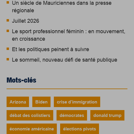
Un siècle de Mauriciennes dans la presse
régionale
Juillet 2026
Le sport professionnel féminin : en mouvement,
en croissance
Et les politiques peinent à suivre
Le sommeil, nouveau défi de santé publique
Mots-clés
Arizona
Biden
crise d’immigration
débat des colistiers
démocrates
donald trump
économie américaine
élections pivots