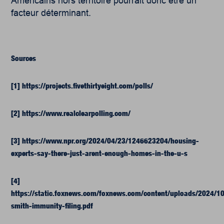
Américains hors territoire pourrait donc être un
facteur déterminant.
Sources
[1]
https://projects.fivethirtyeight.com/polls/
[2]
https://www.realclearpolling.com/
[3]
https://www.npr.org/2024/04/23/1246623204/housing-
experts-say-there-just-arent-enough-homes-in-the-u-s
[4]
https://static.foxnews.com/foxnews.com/content/uploads/2024/10
smith-immunity-filing.pdf