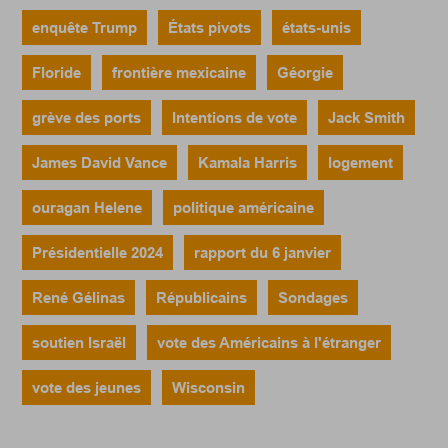
enquête Trump
États pivots
états-unis
Floride
frontière mexicaine
Géorgie
grève des ports
Intentions de vote
Jack Smith
James David Vance
Kamala Harris
logement
ouragan Helene
politique américaine
Présidentielle 2024
rapport du 6 janvier
René Gélinas
Républicains
Sondages
soutien Israël
vote des Américains à l'étranger
vote des jeunes
Wisconsin