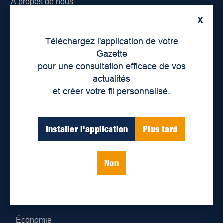
À propos de nous
X
Déontologie et confidentialité
Téléchargez l'application de votre
Devenir partenaire
Gazette
pour une consultation efficace de vos
Lieux de distribution
actualités
et créer votre fil personnalisé.
Nous joindre
Parutions numériques
Installer l'application
Plus tard
Catégories
Non
Actualités
Environnement
Économie