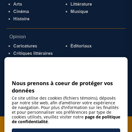
Arts
Littérature
Cinéma
Musique
Histoire
Opinion
Caricatures
Éditoriaux
Critiques littéraires
© 2026 Gazette de la Mauricie. Tous droits
réservés.
Politique de confidentialité
Nous prenons à coeur de protéger vos
données
Ce site utilise des cookies (fichiers témoins), déposés
par notre site web, afin d’améliorer votre expérience
de navigation. Pour plus d’information sur les finalités
et pour personnaliser vos préférences par type de
cookies utilisés, veuillez visiter notre
page de politique
de confidentialité
.
Je m'abonne à l'infolettre