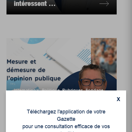
intéressent …
International
,
Politique
,
Rubriques
,
Sondage
X
Que réserverait aux
Américain-es un
Téléchargez l'application de votre
second mandat de
Gazette
Trump ?
pour une consultation efficace de vos