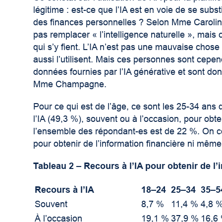
légitime : est-ce que l’IA est en voie de se subs
des finances personnelles ? Selon M
me
Carolin
pas remplacer « l’intelligence naturelle », mais
qui s’y fient. L’IA n’est pas une mauvaise chose e
aussi l’utilisent. Mais ces personnes sont cepe
données fournies par l’IA générative et sont don
M
me
Champagne.
Pour ce qui est de l’âge, ce sont les 25-34 ans 
l’IA (49,3 %), souvent ou à l’occasion, pour obte
l’ensemble des répondant-es est de 22 %. On co
pour obtenir de l’information financière ni même
Tableau 2 – Recours à l’IA pour obtenir de l’
Recours à l’IA
18
–
24
25
–
34
35
–
5
Souvent
8,7 %
11,4 %
4,8 
À l’occasion
19,1 %
37,9 %
16,6