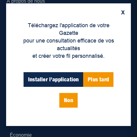
À propos de nous
X
Déontologie et confidentialité
Téléchargez l'application de votre
Devenir partenaire
Gazette
pour une consultation efficace de vos
Lieux de distribution
actualités
et créer votre fil personnalisé.
Nous joindre
Parutions numériques
Installer l'application
Plus tard
Catégories
Non
Actualités
Environnement
Économie