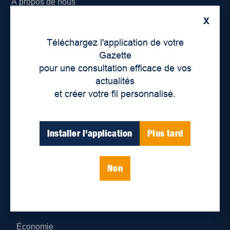
À propos de nous
X
Déontologie et confidentialité
Téléchargez l'application de votre
Devenir partenaire
Gazette
pour une consultation efficace de vos
Lieux de distribution
actualités
et créer votre fil personnalisé.
Nous joindre
Parutions numériques
Installer l'application
Plus tard
Catégories
Non
Actualités
Environnement
Économie