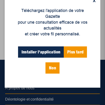
X
Présidentielle - Lundi 23
septembre 2024
Téléchargez l'application de votre
Cette semaine dans les
Gazette
sondages
pour une consultation efficace de vos
actualités
et créer votre fil personnalisé.
Installer l'application
Plus tard
Non
Accueil
À propos de nous
Déontologie et confidentialité