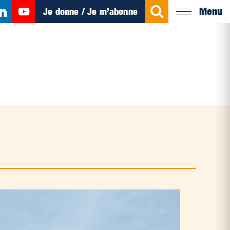
Menu
Je donne / Je m’abonne