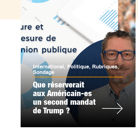
International
,
Politique
,
Rubriques
,
Sondage
Que réserverait
aux Américain-es
un second mandat
de Trump ?