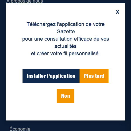
À propos de nous
X
Déontologie et confidentialité
Téléchargez l'application de votre
Devenir partenaire
Gazette
pour une consultation efficace de vos
Lieux de distribution
actualités
et créer votre fil personnalisé.
Nous joindre
Parutions numériques
Installer l'application
Plus tard
Catégories
Non
Actualités
Environnement
Économie