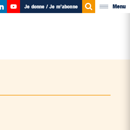
Menu
Je donne / Je m’abonne