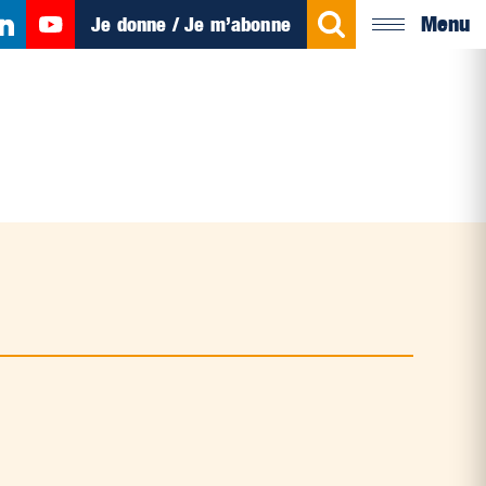
Menu
Je donne / Je m’abonne