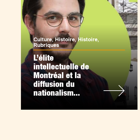
Culture
,
Histoire
,
Histoire
,
Rubriques
L’élite
intellectuelle de
Montréal et la
diffusion du
nationalism...