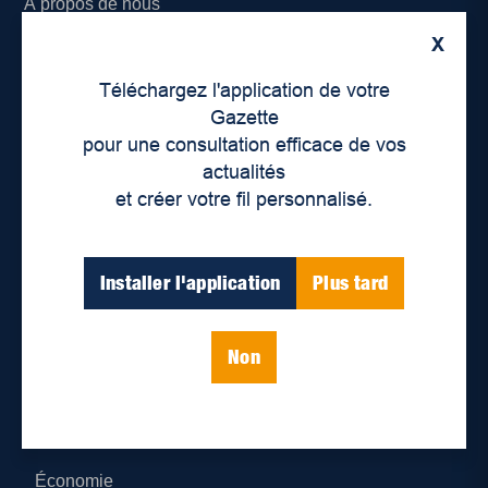
À propos de nous
X
Déontologie et confidentialité
Téléchargez l'application de votre
Devenir partenaire
Gazette
pour une consultation efficace de vos
Lieux de distribution
actualités
et créer votre fil personnalisé.
Nous joindre
Parutions numériques
Installer l'application
Plus tard
Catégories
Non
Actualités
Environnement
Économie