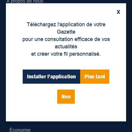
À propos de nous
X
Déontologie et confidentialité
Téléchargez l'application de votre
Devenir partenaire
Gazette
pour une consultation efficace de vos
Lieux de distribution
actualités
et créer votre fil personnalisé.
Nous joindre
Parutions numériques
Installer l'application
Plus tard
Catégories
Non
Actualités
Environnement
Économie