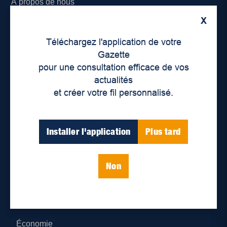
À propos de nous
X
Déontologie et confidentialité
Téléchargez l'application de votre
Devenir partenaire
Gazette
pour une consultation efficace de vos
Lieux de distribution
actualités
et créer votre fil personnalisé.
Nous joindre
Parutions numériques
Installer l'application
Plus tard
Catégories
Non
Actualités
Environnement
Économie