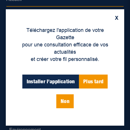
À propos de nous
X
Déontologie et confidentialité
Téléchargez l'application de votre
Gazette
Devenir partenaire
pour une consultation efficace de vos
actualités
Lieux de distribution
et créer votre fil personnalisé.
Nous joindre
Installer l'application
Plus tard
Parutions numériques
Non
Catégories
Actualités
Environnement