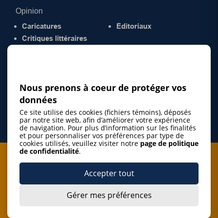
Opinion
Caricatures
Éditoriaux
Critiques littéraires
© 2026 Gazette de la Mauricie. Tous droits
réservés.
Politique de confidentialité
Nous prenons à coeur de protéger vos
données
Ce site utilise des cookies (fichiers témoins), déposés
par notre site web, afin d’améliorer votre expérience
de navigation. Pour plus d’information sur les finalités
et pour personnaliser vos préférences par type de
cookies utilisés, veuillez visiter notre
page de politique
de confidentialité
.
Je m'abonne à l'infolettre
Accepter tout
M'abonner
Gérer mes préférences
J’accepte de m’abonner à l’infolettre de La Gazette de la
Mauricie et de recevoir les plus récentes actualités ainsi
Je m'abonne à l'infolettre
que les offres promotionnelles de ce média d’information.