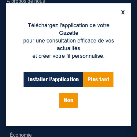
À propos de nous
X
Déontologie et confidentialité
Téléchargez l'application de votre
Devenir partenaire
Gazette
pour une consultation efficace de vos
Lieux de distribution
actualités
et créer votre fil personnalisé.
Nous joindre
Parutions numériques
Installer l'application
Plus tard
Catégories
Non
Actualités
Environnement
Économie