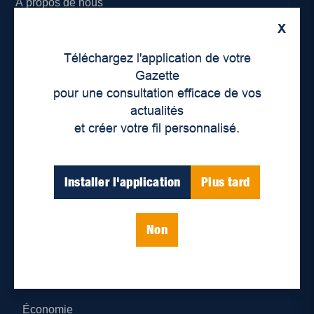
À propos de nous
X
Déontologie et confidentialité
Téléchargez l'application de votre
Devenir partenaire
Gazette
pour une consultation efficace de vos
Lieux de distribution
actualités
et créer votre fil personnalisé.
Nous joindre
Parutions numériques
Installer l'application
Plus tard
Catégories
Non
Actualités
Environnement
Économie