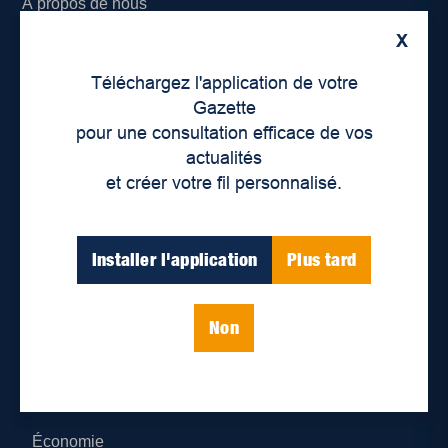
À propos de nous
X
Déontologie et confidentialité
Téléchargez l'application de votre
Devenir partenaire
Gazette
pour une consultation efficace de vos
Lieux de distribution
actualités
et créer votre fil personnalisé.
Nous joindre
Parutions numériques
Installer l'application
Plus tard
Catégories
Non
Actualités
Environnement
Économie