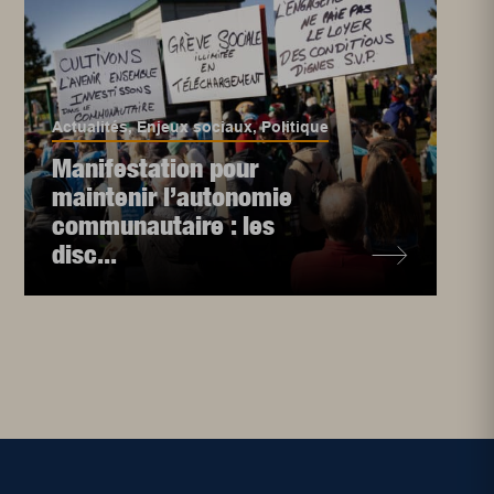
Actualités
,
Enjeux sociaux
,
Politique
Manifestation pour
maintenir l’autonomie
communautaire : les
disc...