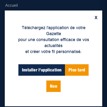
Accueil
À propos de nous
X
Téléchargez l'application de votre
Déontologie et confidentialité
Gazette
pour une consultation efficace de vos
Devenir partenaire
actualités
Lieux de distribution
et créer votre fil personnalisé.
Nous joindre
Installer l'application
Plus tard
Parutions numériques
Non
Catégories
Actualités