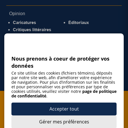
Opinion
Caricatures
Éditoriaux
Critiques littéraires
© 2026 Gazette de la Mauricie. Tous droits
réservés.
Politique de confidentialité
Nous prenons à coeur de protéger vos
données
Ce site utilise des cookies (fichiers témoins), déposés
par notre site web, afin d’améliorer votre expérience
de navigation. Pour plus d’information sur les finalités
et pour personnaliser vos préférences par type de
cookies utilisés, veuillez visiter notre
page de politique
de confidentialité
.
Je m'abonne à l'infolettre
Accepter tout
M'abonner
Gérer mes préférences
J’accepte de m’abonner à l’infolettre de La Gazette de la