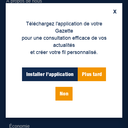
À propos de nous
X
Déontologie et confidentialité
Téléchargez l'application de votre
Devenir partenaire
Gazette
pour une consultation efficace de vos
Lieux de distribution
actualités
et créer votre fil personnalisé.
Nous joindre
Parutions numériques
Installer l'application
Plus tard
Catégories
Non
Actualités
Environnement
Économie