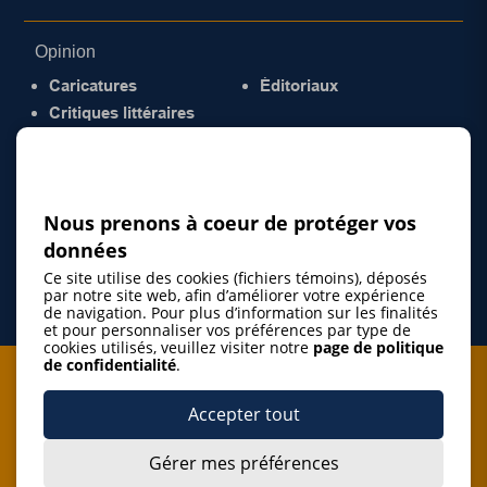
Opinion
Caricatures
Éditoriaux
Critiques littéraires
© 2026 Gazette de la Mauricie. Tous droits
réservés.
Politique de confidentialité
Nous prenons à coeur de protéger vos
données
Ce site utilise des cookies (fichiers témoins), déposés
par notre site web, afin d’améliorer votre expérience
de navigation. Pour plus d’information sur les finalités
et pour personnaliser vos préférences par type de
cookies utilisés, veuillez visiter notre
page de politique
de confidentialité
.
Je m'abonne à l'infolettre
Accepter tout
M'abonner
Gérer mes préférences
J’accepte de m’abonner à l’infolettre de La Gazette de la