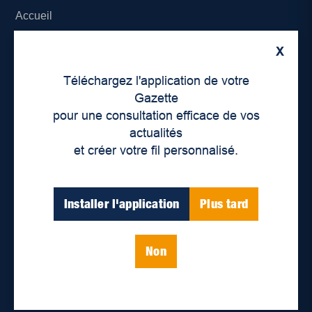
Accueil
À propos de nous
X
Téléchargez l'application de votre
Déontologie et confidentialité
Gazette
pour une consultation efficace de vos
Devenir partenaire
actualités
Lieux de distribution
et créer votre fil personnalisé.
Nous joindre
Installer l'application
Plus tard
Parutions numériques
Non
Catégories
Actualités