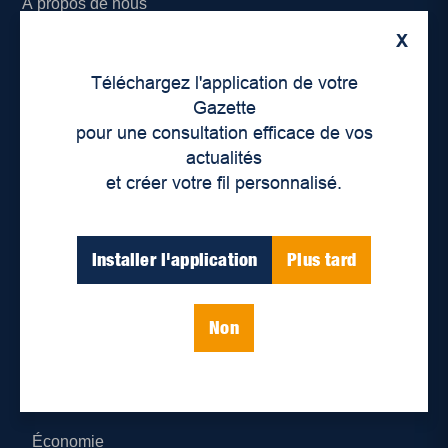
À propos de nous
X
Déontologie et confidentialité
Téléchargez l'application de votre
Devenir partenaire
Gazette
pour une consultation efficace de vos
Lieux de distribution
actualités
et créer votre fil personnalisé.
Nous joindre
Parutions numériques
Installer l'application
Plus tard
Catégories
Non
Actualités
Environnement
Économie