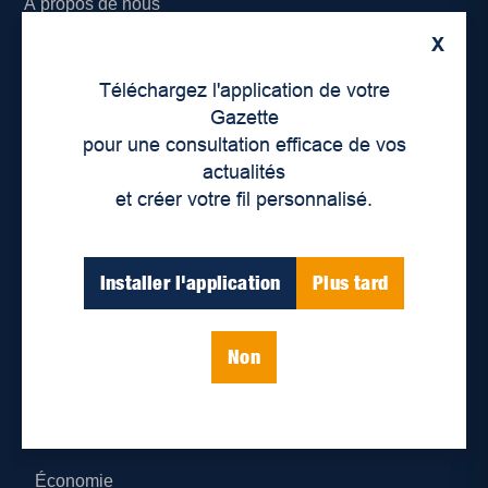
À propos de nous
X
Déontologie et confidentialité
Téléchargez l'application de votre
Devenir partenaire
Gazette
pour une consultation efficace de vos
Lieux de distribution
actualités
et créer votre fil personnalisé.
Nous joindre
Parutions numériques
Installer l'application
Plus tard
Catégories
Non
Actualités
Environnement
Économie