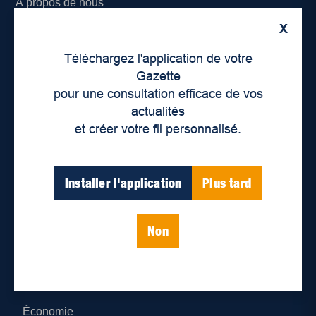
À propos de nous
X
Déontologie et confidentialité
Téléchargez l'application de votre
Devenir partenaire
Gazette
pour une consultation efficace de vos
Lieux de distribution
actualités
et créer votre fil personnalisé.
Nous joindre
Parutions numériques
Installer l'application
Plus tard
Catégories
Non
Actualités
Environnement
Économie