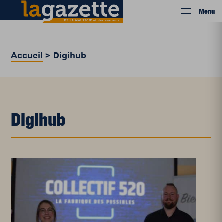
Menu
Accueil
>
Digihub
Digihub