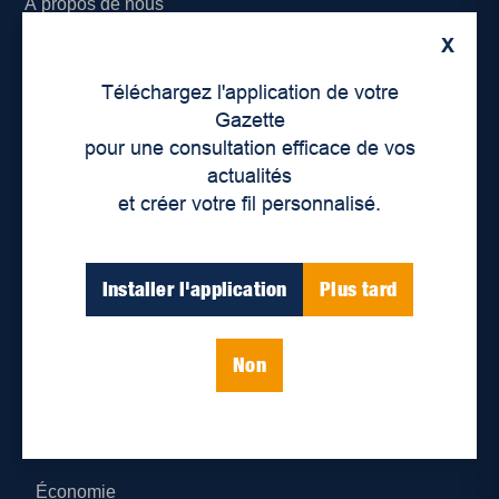
À propos de nous
X
Déontologie et confidentialité
Téléchargez l'application de votre
Devenir partenaire
Gazette
pour une consultation efficace de vos
Lieux de distribution
actualités
et créer votre fil personnalisé.
Nous joindre
Parutions numériques
Installer l'application
Plus tard
Catégories
Non
Actualités
Environnement
Économie