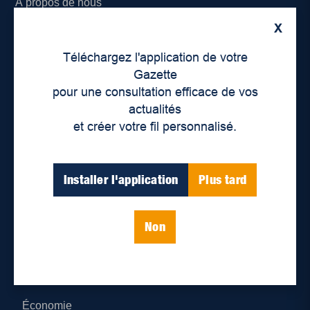
À propos de nous
X
Déontologie et confidentialité
Téléchargez l'application de votre
Devenir partenaire
Gazette
pour une consultation efficace de vos
Lieux de distribution
actualités
et créer votre fil personnalisé.
Nous joindre
Parutions numériques
Installer l'application
Plus tard
Catégories
Non
Actualités
Environnement
Économie