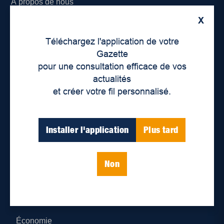
À propos de nous
X
Déontologie et confidentialité
Téléchargez l'application de votre
Devenir partenaire
Gazette
pour une consultation efficace de vos
Lieux de distribution
actualités
et créer votre fil personnalisé.
Nous joindre
Parutions numériques
Installer l'application
Plus tard
Catégories
Non
Actualités
Environnement
Économie