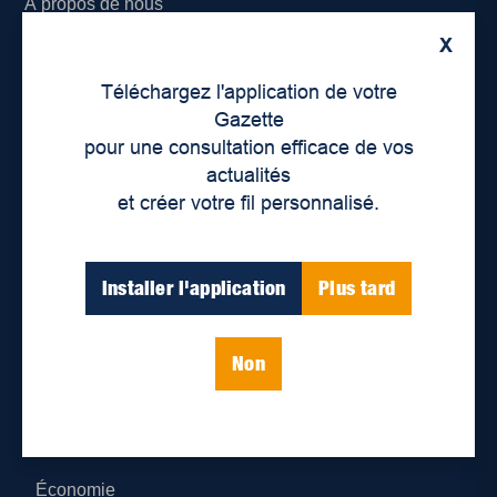
À propos de nous
X
Déontologie et confidentialité
Téléchargez l'application de votre
Devenir partenaire
Gazette
pour une consultation efficace de vos
Lieux de distribution
actualités
et créer votre fil personnalisé.
Nous joindre
Parutions numériques
Installer l'application
Plus tard
Catégories
Non
Actualités
Environnement
Économie