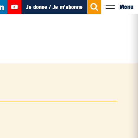
Menu
Je donne / Je m’abonne