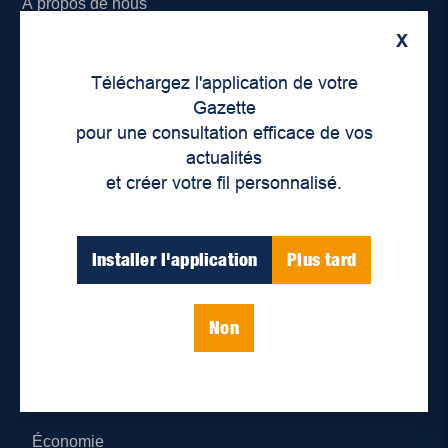
À propos de nous
X
Déontologie et confidentialité
Téléchargez l'application de votre
Devenir partenaire
Gazette
pour une consultation efficace de vos
Lieux de distribution
actualités
et créer votre fil personnalisé.
Nous joindre
Parutions numériques
Installer l'application
Plus tard
Catégories
Non
Actualités
Environnement
Économie