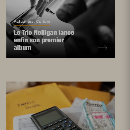
Actualités
,
Culture
Le Trio Nelligan lance
enfin son premier
album