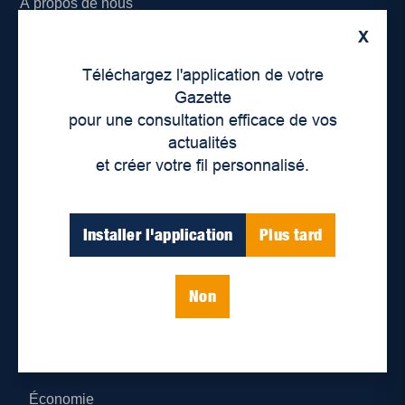
À propos de nous
X
Déontologie et confidentialité
Téléchargez l'application de votre
Devenir partenaire
Gazette
pour une consultation efficace de vos
Lieux de distribution
actualités
et créer votre fil personnalisé.
Nous joindre
Parutions numériques
Installer l'application
Plus tard
Catégories
Non
Actualités
Environnement
Économie