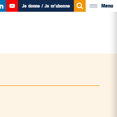
Menu
Je donne / Je m’abonne