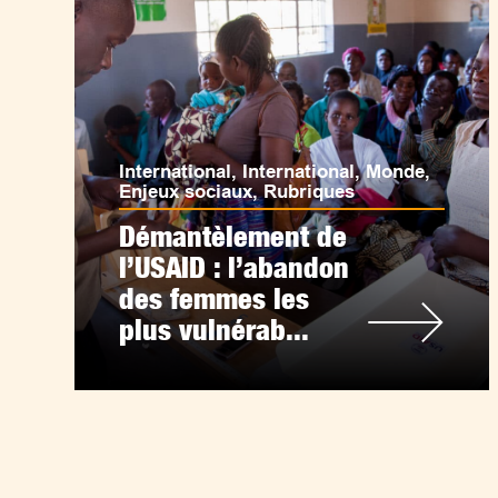
International
,
International
,
Monde
,
Enjeux sociaux
,
Rubriques
Démantèlement de
l’USAID : l’abandon
des femmes les
plus vulnérab...