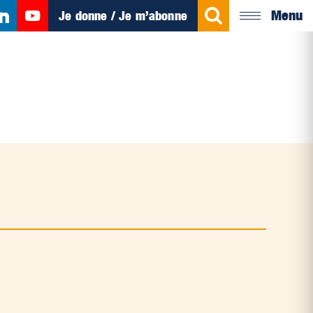
Menu
Je donne / Je m’abonne