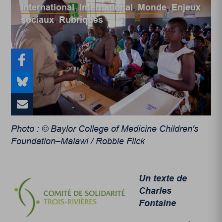
International
,
International
,
Monde
,
Enjeux
sociaux
,
Rubriques
Photo : © Baylor College of Medicine Children's
Foundation–Malawi / Robbie Flick
Un texte de
Charles
Fontaine