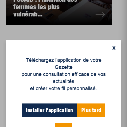
femmes les plus
vulnérab...
X
Téléchargez l'application de votre
Gazette
pour une consultation efficace de vos
actualités
et créer votre fil personnalisé.
Installer l'application
Plus tard
International
,
International
,
Monde
,
Rubriques
Il y a 15 ans, le séisme