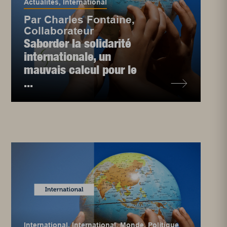
Actualités
,
International
Par Charles Fontaine,
Collaborateur
Saborder la solidarité
internationale, un
mauvais calcul pour le
...
International
,
International
,
Monde
,
Politique