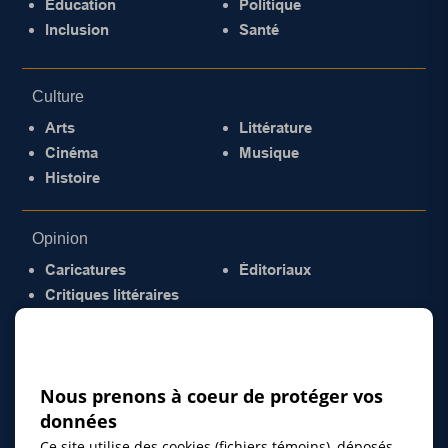
Éducation
Politique
Inclusion
Santé
Culture
Arts
Littérature
Cinéma
Musique
Histoire
Opinion
Caricatures
Éditoriaux
Critiques littéraires
© 2026 Gazette de la Mauricie. Tous droits
réservés.
Politique de confidentialité
Nous prenons à coeur de protéger vos
données
Ce site utilise des cookies (fichiers témoins), déposés