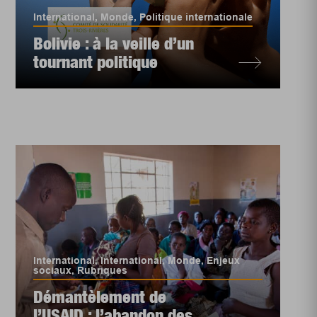
International
,
Monde
,
Politique internationale
Bolivie : à la veille d’un
tournant politique
International
,
International
,
Monde
,
Enjeux
sociaux
,
Rubriques
Démantèlement de
l’USAID : l’abandon des