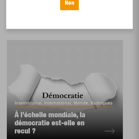
d’Haïti
Non
International
,
International
,
Monde
,
Rubriques
À l’échelle mondiale, la
démocratie est-elle en
recul ?