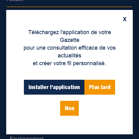
À propos de nous
X
Déontologie et confidentialité
Téléchargez l'application de votre
Gazette
Devenir partenaire
pour une consultation efficace de vos
actualités
Lieux de distribution
et créer votre fil personnalisé.
Nous joindre
Installer l'application
Plus tard
Parutions numériques
Non
Catégories
Actualités
Environnement