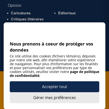
Opinion
Caricatures
Éditoriaux
Critiques littéraires
© 2026 Gazette de la Mauricie. Tous droits
réservés.
Politique de confidentialité
Nous prenons à coeur de protéger vos
données
Ce site utilise des cookies (fichiers témoins), déposés
par notre site web, afin d’améliorer votre expérience
de navigation. Pour plus d’information sur les finalités
et pour personnaliser vos préférences par type de
cookies utilisés, veuillez visiter notre
page de politique
de confidentialité
.
Je m'abonne à l'infolettre
Accepter tout
M'abonner
Gérer mes préférences
J’accepte de m’abonner à l’infolettre de La Gazette de la
Mauricie et de recevoir les plus récentes actualités ainsi
Je m'abonne à l'infolettre
que les offres promotionnelles de ce média d’information.