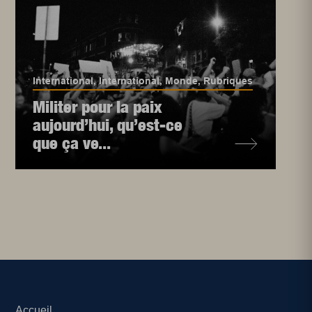
International
,
International
,
Monde
,
Rubriques
Militer pour la paix
aujourd’hui, qu’est-ce
que ça ve...
Accueil