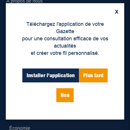
À propos de nous
X
Déontologie et confidentialité
Téléchargez l'application de votre
Devenir partenaire
Gazette
pour une consultation efficace de vos
Lieux de distribution
actualités
et créer votre fil personnalisé.
Nous joindre
Parutions numériques
Installer l'application
Plus tard
Catégories
Non
Actualités
Environnement
Économie