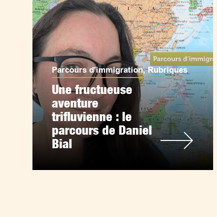
Parcours d'immigration
,
Rubriques
Une fructueuse
aventure
trifluvienne : le
parcours de Daniel
Bial