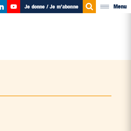
Menu
Je donne / Je m’abonne