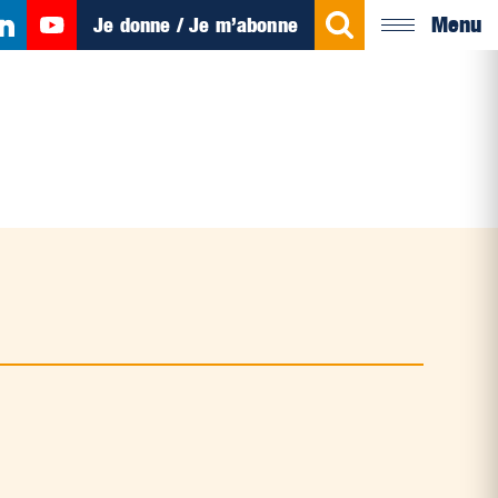
Menu
Je donne / Je m’abonne