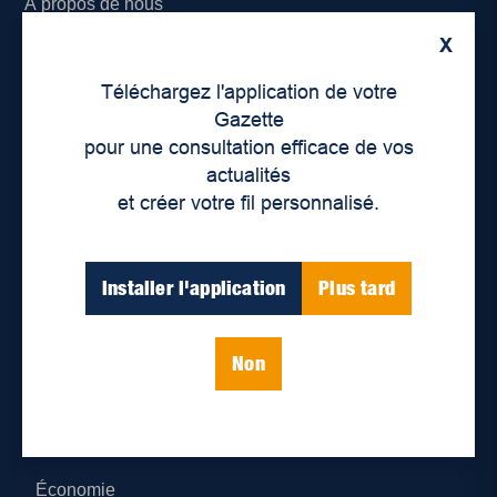
À propos de nous
X
Déontologie et confidentialité
Téléchargez l'application de votre
Devenir partenaire
Gazette
pour une consultation efficace de vos
Lieux de distribution
actualités
et créer votre fil personnalisé.
Nous joindre
Parutions numériques
Installer l'application
Plus tard
Catégories
Non
Actualités
Environnement
Économie