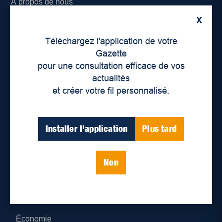
À propos de nous
X
Déontologie et confidentialité
Téléchargez l'application de votre
Devenir partenaire
Gazette
pour une consultation efficace de vos
Lieux de distribution
actualités
et créer votre fil personnalisé.
Nous joindre
Parutions numériques
Installer l'application
Plus tard
Catégories
Non
Actualités
Environnement
Économie