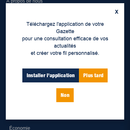
À propos de nous
X
Déontologie et confidentialité
Téléchargez l'application de votre
Devenir partenaire
Gazette
pour une consultation efficace de vos
Lieux de distribution
actualités
et créer votre fil personnalisé.
Nous joindre
Parutions numériques
Installer l'application
Plus tard
Catégories
Non
Actualités
Environnement
Économie