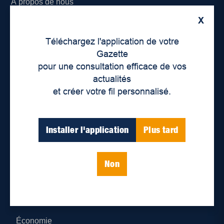
À propos de nous
X
Déontologie et confidentialité
Téléchargez l'application de votre
Devenir partenaire
Gazette
pour une consultation efficace de vos
Lieux de distribution
actualités
et créer votre fil personnalisé.
Nous joindre
Parutions numériques
Installer l'application
Plus tard
Catégories
Non
Actualités
Environnement
Économie