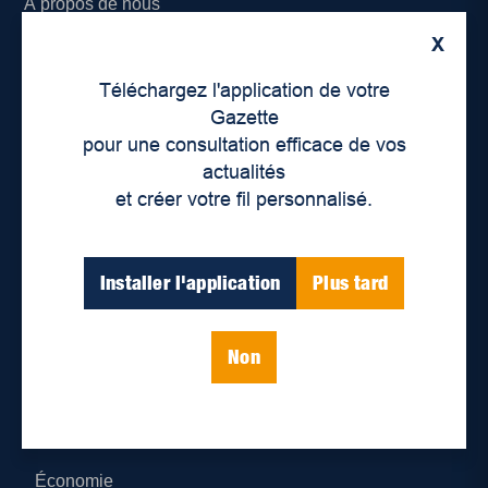
À propos de nous
X
Déontologie et confidentialité
Téléchargez l'application de votre
Devenir partenaire
Gazette
pour une consultation efficace de vos
Lieux de distribution
actualités
et créer votre fil personnalisé.
Nous joindre
Parutions numériques
Installer l'application
Plus tard
Catégories
Non
Actualités
Environnement
Économie