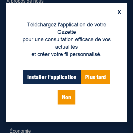
À propos de nous
X
Déontologie et confidentialité
Téléchargez l'application de votre
Devenir partenaire
Gazette
pour une consultation efficace de vos
Lieux de distribution
actualités
et créer votre fil personnalisé.
Nous joindre
Parutions numériques
Installer l'application
Plus tard
Catégories
Non
Actualités
Environnement
Économie