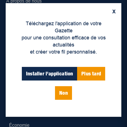
À propos de nous
X
Déontologie et confidentialité
Téléchargez l'application de votre
Devenir partenaire
Gazette
pour une consultation efficace de vos
Lieux de distribution
actualités
et créer votre fil personnalisé.
Nous joindre
Parutions numériques
Installer l'application
Plus tard
Catégories
Non
Actualités
Environnement
Économie