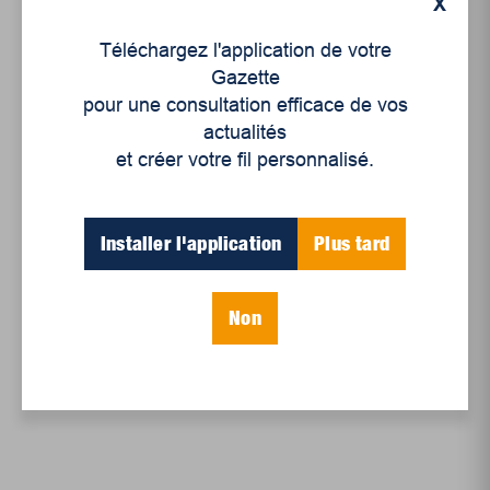
X
disparition d’hommes puissants
Émilie Rivard
Téléchargez l'application de votre
Gazette
ingénierie
Julie Fontaine Ferron
pour une consultation efficace de vos
actualités
La classe locataire
Les bouchères
et créer votre fil personnalisé.
Librairie l'Exèdre
Marie Labrousse
Installer l'application
Plus tard
Philippe Bihouix
Ressources : un défi pour l’humanité
Non
Ricardo Tranjan
Sophie Demange
Vincent Perriot